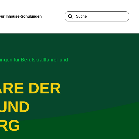
Für Inhouse-Schulungen
n für Berufskraftfahrer und
ARE DER
 UND
RG